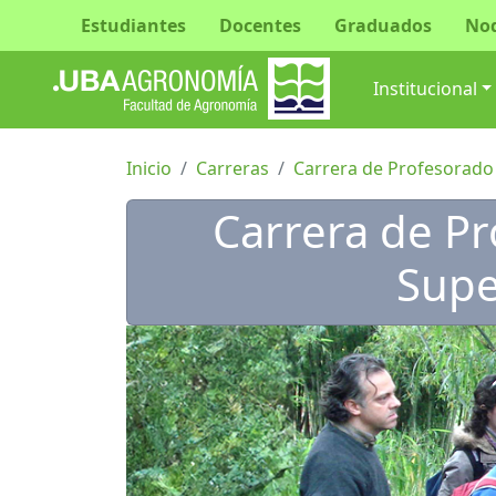
Estudiantes
Docentes
Graduados
No
Navegac
Institucional
Inicio
Carreras
Carrera de Profesorado
Carrera de P
Supe