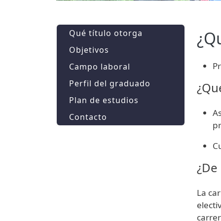
Qué título otorga
¿Qu
Objetivos
Pr
Campo laboral
Perfil del graduado
¿Qué
Plan de estudios
As
Contacto
pr
Cu
¿De 
La car
elect
carrer