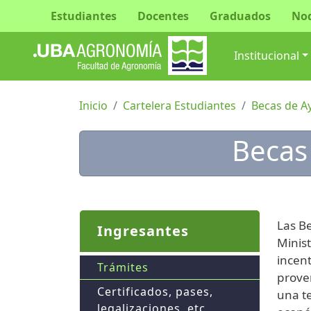
Estudiantes
Docentes
Graduados
No
Navegac
Institucional
Inicio
Cartelera Estudiantes
Becas de A
Becas
Las Be
Ingresantes
Minist
incen
Trámites
proven
Certificados, pases,
una te
legalizaciones, etc.