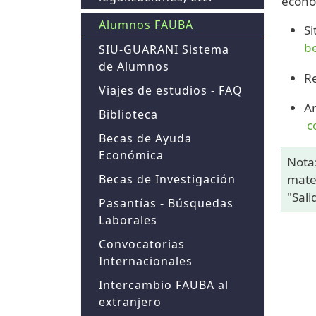
econó
Alumnos FAUBA
Si
b
SIU-GUARANI Sistema
de Alumnos
Re
Viajes de estudios - FAQ
An
Biblioteca
c
Becas de Ayuda
Económica
Nota:
mate
Becas de Investigación
"Sal
Pasantías - Búsquedas
Laborales
Convocatorias
Internacionales
Intercambio FAUBA al
extranjero