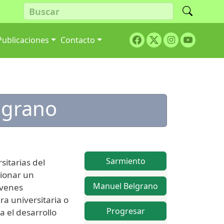
Facebook
Twitter
Youtube
Publicaciones
Contacto
Instagram
lgrano
Sarmiento
sitarias del
cionar un
Manuel Belgrano
óvenes
a universitaria o
Progresar
a el desarrollo