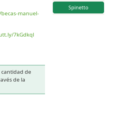
Spinetto
s/becas-manuel-
utt.ly/7kGdkql
a cantidad de
avés de la