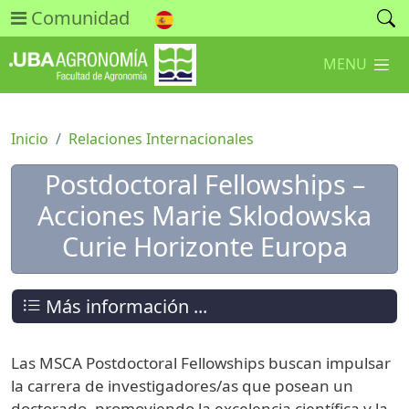
Comunidad
MENU
Inicio
Relaciones Internacionales
Postdoctoral Fellowships –
Acciones Marie Sklodowska
Curie Horizonte Europa
Más información ...
Las MSCA Postdoctoral Fellowships buscan impulsar
la carrera de investigadores/as que posean un
doctorado, promoviendo la excelencia científica y la