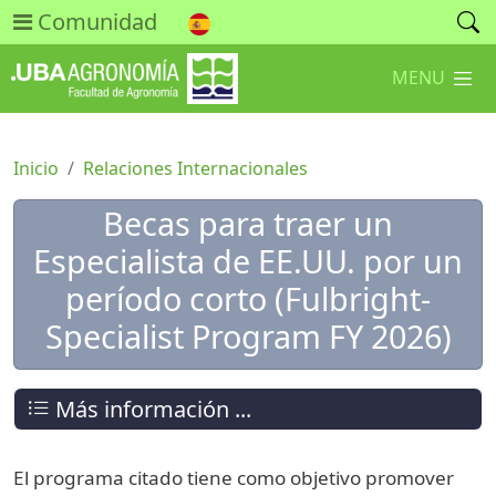
Comunidad
MENU
Inicio
Relaciones Internacionales
Becas para traer un
Especialista de EE.UU. por un
período corto (Fulbright-
Specialist Program FY 2026)
Más información ...
El programa citado tiene como objetivo promover